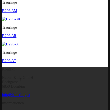
Trauringe
B293-3M
Trauringe
B293-3R
Trauringe
B293-3T
Kontakt
Haberl & Ilg GmbH
Bachgasse 3
6850 Dornbirn
info@haberl-ilg.at
Informationen