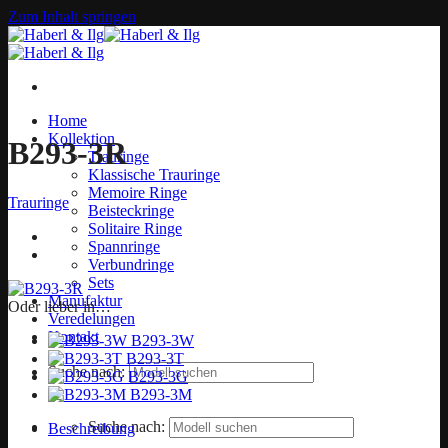
Zum Inhalt springen
Home
Kollektion
B293-3R
Trauringe
Klassische Trauringe
Memoire Ringe
Trauringe
Beisteckringe
Solitaire Ringe
Spannringe
Verbundringe
Sets
Manufaktur
Oder lieber in…
Veredelungen
Kontakt
B293-3W
B293-3T
Suche nach:
B293-3G
B293-3M
Suche nach:
Beschreibung