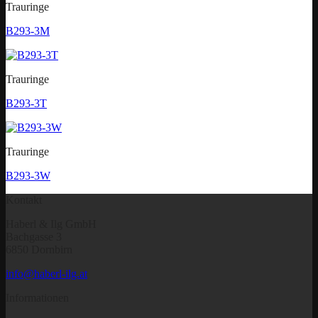
Trauringe
B293-3M
Trauringe
B293-3T
Trauringe
B293-3W
Kontakt
Haberl & Ilg GmbH
Bachgasse 3
6850 Dornbirn
info@haberl-ilg.at
Informationen