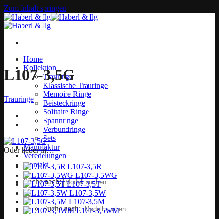
Zum Inhalt springen
Home
Kollektion
L107-3,5G
Trauringe
Klassische Trauringe
Memoire Ringe
Trauringe
Beisteckringe
Solitaire Ringe
Spannringe
Verbundringe
Sets
Manufaktur
Oder lieber in…
Veredelungen
Kontakt
L107-3,5R
L107-3,5WG
Suche nach:
L107-3,5T
L107-3,5W
L107-3,5M
Suche nach:
L107-3,5WM