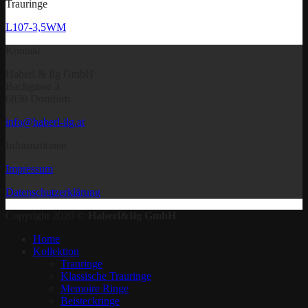
Trauringe
L107-3,5WM
Kontakt
Haberl & Ilg GmbH
Bachgasse 3
6850 Dornbirn
info@haberl-ilg.at
Informationen
Impressum
Datenschutzerklärung
Copyright 2020 ©
Haberl&Ilg GmbH
Home
Kollektion
Trauringe
Klassische Trauringe
Memoire Ringe
Beisteckringe