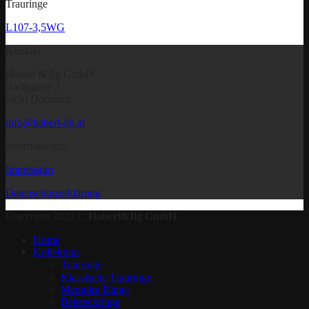
Trauringe
L107-3,5WG
Kontakt
Haberl & Ilg GmbH
Bachgasse 3
6850 Dornbirn
info@haberl-ilg.at
Informationen
Impressum
Datenschutzerklärung
Copyright 2020 ©
Haberl&Ilg GmbH
Home
Kollektion
Trauringe
Klassische Trauringe
Memoire Ringe
Beisteckringe