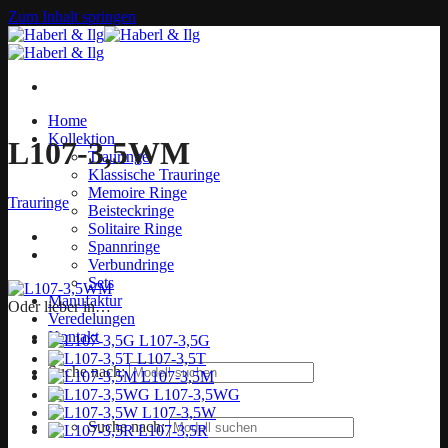
Zum Inhalt springen
Home
Kollektion
L107-3,5WM
Trauringe
Klassische Trauringe
Memoire Ringe
Trauringe
Beisteckringe
Solitaire Ringe
Spannringe
Verbundringe
Sets
Manufaktur
Oder lieber in…
Veredelungen
Kontakt
L107-3,5G
L107-3,5T
Suche nach:
L107-3,5M
L107-3,5WG
L107-3,5W
Suche nach:
L107-3,5R